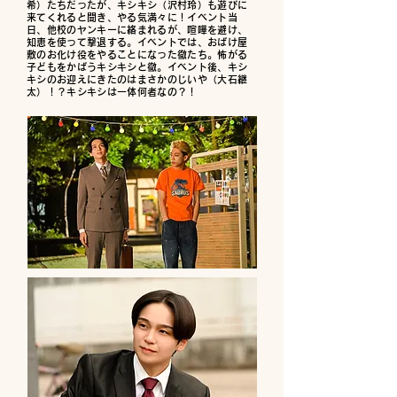
希）たちだったが、キシキシ（沢村玲）も遊びに
来てくれると聞き、やる気満々に！イベント当
日、他校のヤンキーに絡まれるが、喧嘩を避け、
知恵を使って撃退する。イベントでは、おばけ屋
敷のお化け役をやることになった徹たち。怖がる
子どもをかばうキシキシと徹。イベント後、キシ
キシのお迎えにきたのはまさかのじいや（大石継
太）！？キシキシは一体何者なの？！