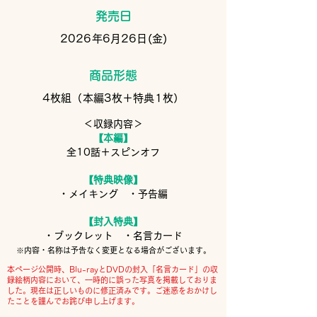
発売日
2026年6月26日(金)
商品形態
4枚組（本編3枚＋特典1枚）
＜収録内容＞
【本編】
全10話＋スピンオフ
【特典映像】
・メイキング ・予告編
【封入特典】
・ブックレット ・名言カード
※内容・名称は予告なく変更となる場合がございます。
本ページ公開時、Blu-rayとDVDの封入「名言カード」の収
録絵柄内容において、一時的に誤った写真を掲載しておりま
した。現在は正しいものに修正済みです。ご迷惑をおかけし
たことを謹んでお詫び申し上げます。